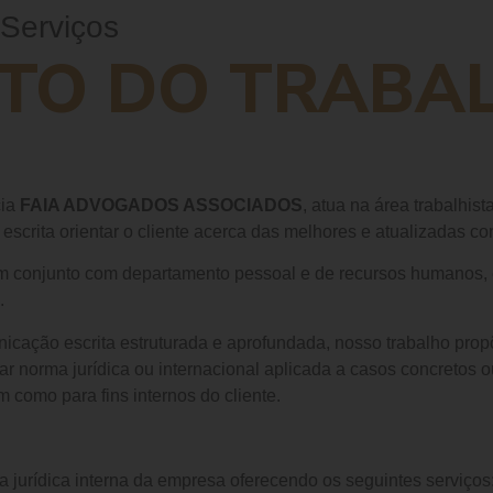
Serviços
ITO DO TRABA
cia
FAIA ADVOGADOS ASSOCIADOS
, atua na área trabalhis
scrita orientar o cliente acerca das melhores e atualizadas con
 conjunto com departamento pessoal e de recursos humanos, e
.
cação escrita estruturada e aprofundada, nosso trabalho propõ
tar norma jurídica ou internacional aplicada a casos concretos
 como para fins internos do cliente.
a jurídica interna da empresa oferecendo os seguintes serviç