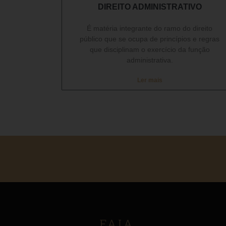
DIREITO ADMINISTRATIVO​
É matéria integrante do ramo do direito
público que se ocupa de princípios e regras
que disciplinam o exercício da função
administrativa.
Ler mais