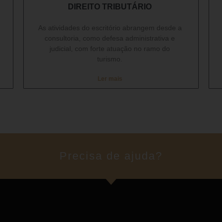
DIREITO TRIBUTÁRIO​
As atividades do escritório abrangem desde a
consultoria, como defesa administrativa e
judicial, com forte atuação no ramo do
turismo.
Ler mais
Precisa de ajuda?