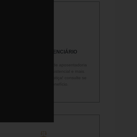
DIREITO PREVIDENCIÁRIO​
Ajudamos com problema de aposentadoria
por invalidez, amparo assistencial e mais.
saiba como reverter na justiça! consulte se
tem direito ao benefício.
Ler mais