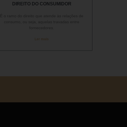
DIREITO DO CONSUMIDOR​
É o ramo do direito que atende às relações de
consumo, ou seja, aquelas travadas entre
fornecedores.
Ler mais