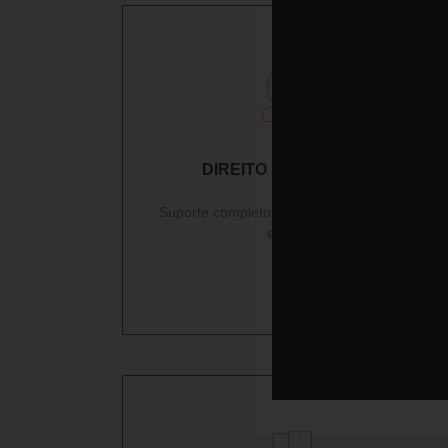
DIREITO DO TRABALHO
Suporte completo a área jurídica interna da
empresa.
Ler mais