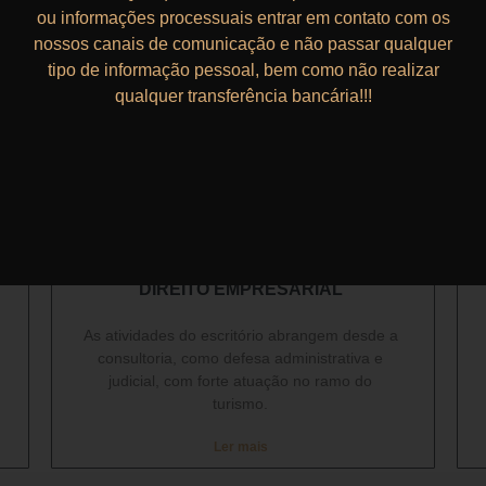
ou informações processuais entrar em contato com os
nossos canais de comunicação e não passar qualquer
tipo de informação pessoal, bem como não realizar
qualquer transferência bancária!!!
DIREITO EMPRESARIAL​
As atividades do escritório abrangem desde a
consultoria, como defesa administrativa e
judicial, com forte atuação no ramo do
turismo.
Ler mais