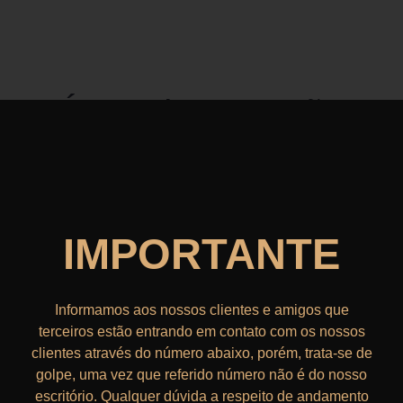
Área de atuação
IMPORTANTE
DIREITO DESPORTIVO​
Informamos aos nossos clientes e amigos que
terceiros estão entrando em contato com os nossos
Nós assessoramos atletas, clubes de diversas
clientes através do número abaixo, porém, trata-se de
modalidades esportivas.
golpe, uma vez que referido número não é do nosso
escritório. Qualquer dúvida a respeito de andamento
Ler mais