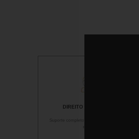
DIREITO DO TRABALHO
Suporte completo a área jurídica interna da
empresa.
Ler mais