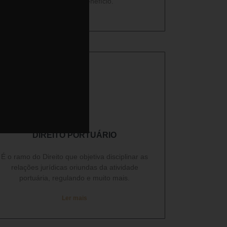
tem direito ao benefício.
Ler mais
DIREITO PORTUÁRIO​
É o ramo do Direito que objetiva disciplinar as
relações jurídicas oriundas da atividade
portuária, regulando e muito mais.
Ler mais