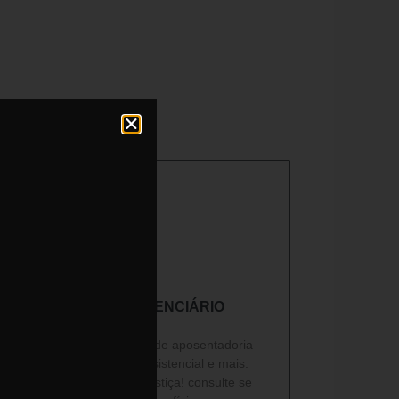
DIREITO PREVIDENCIÁRIO​
Ajudamos com problema de aposentadoria
por invalidez, amparo assistencial e mais.
saiba como reverter na justiça! consulte se