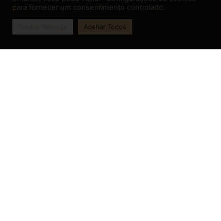
para fornecer um consentimento controlado.
Cookie Settings
Aceitar Todos
DIREITO PREVIDENCIÁRIO​
Ajudamos com problema de aposentadoria por
invalidez, amparo assistencial e mais. saiba como
reverter na justiça! consulte se tem direito ao
benefício.
Ler mais
DIREITO CIVIL E IMOBILIÁRIO