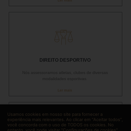
Ler mais
DIREITO DESPORTIVO​
Nós assessoramos atletas, clubes de diversas
modalidades esportivas.
Ler mais
Usamos cookies em nosso site para fornecer a
experiência mais relevantes. Ao clicar em “Aceitar todos”,
você concorda com o uso de TODOS os cookies. No
entanto, você pode visitar "Configurações de cookies"