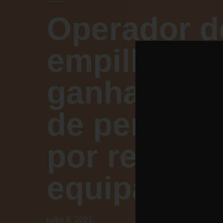
Operador d
empilhadei
ganha adic
de pericul
por reabast
equipamen
julho 8, 2021