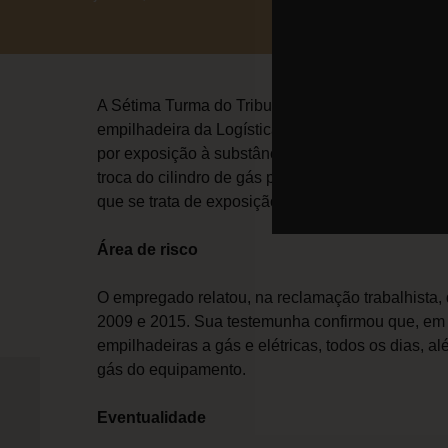
A Sétima Turma do Tribunal Superior do Trabalho
empilhadeira da Logística e Transportes Planejad
por exposição à substância inflamável GLP por ce
troca do cilindro de gás para reabastecimento d
que se trata de exposição intermitente ao agente 
Área de risco
O empregado relatou, na reclamação trabalhista, 
2009 e 2015. Sua testemunha confirmou que, em 
empilhadeiras a gás e elétricas, todos os dias, a
gás do equipamento.
Eventualidade