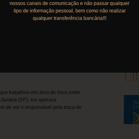
nossos canais de comunicação e não passar qualquer
tipo de informação pessoal, bem como não realizar
qualquer transferência bancária!!!
 deferiu a um operador de
os Ltda. o adicional de periculosidade
rca de dez minutos diários durante a
o equipamento. Os ministros entenderam
periculoso.
Úl
que trabalhou em área de risco entre
Jandira (SP), ele operava
lém de ser o responsável pela troca de