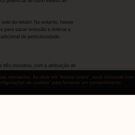
isco potencial de dano efetivo ao
oto do relator. No entanto, houve
 para sanar omissão e reiterar a
adicional de periculosidade.
três ministros, com a atribuição de
 instrumento, agravos regimentais e
is relevantes. Ao clicar em “Aceitar todos”, você concorda com
ões das Turmas, a parte ainda pode, em
onfigurações de cookies" para fornecer um consentimento
a em Dissídios Individuais (SBDI-1).
.