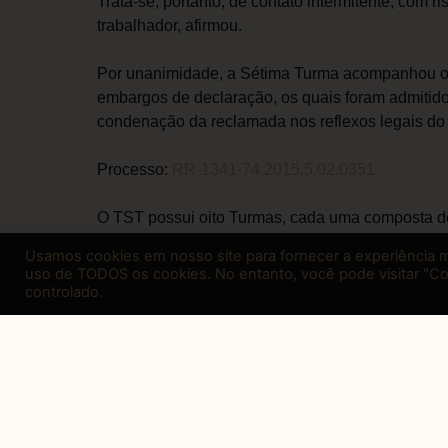
Trata-se, portanto, de contato intermitente, com r
trabalhador, afirmou.
Por unanimidade, a Sétima Turma acompanhou o v
embargos de declaração, os quais foram admitidos
condenação da reclamada nos reflexos legais do 
Processo:
RR-1341-74.2015.5.02.0351
O TST possui oito Turmas, cada uma composta de 
analisar recursos de revista, agravos, agravos de
Usamos cookies em nosso site para fornecer a experiência ma
recursos ordinários em ação cautelar. Das decis
uso de TODOS os cookies. No entanto, você pode visitar "C
alguns casos, recorrer à Subseção I Especializad
controlado.
Esta matéria tem cunho meramente informativo.
Permitida a reprodução mediante citação da fonte
Secretaria de Comunicação Social
Tribunal Superior do Trabalho
fonte: tst.jus.br