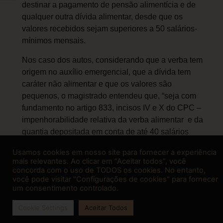
destinar a pagamento de pensão alimentícia e de
qualquer outra dívida alimentar, desde que os
valores recebidos sejam superiores a 50 salários-
mínimos mensais.
Nos caso dos autos, considerando que a verba tem
origem no auxílio emergencial, que a dívida tem
caráter não alimentar e que os valores são
pequenos, o magistrado entendeu que, “seja com
fundamento no artigo 833, incisos IV e X do CPC –
impenhorabilidade relativa da verba alimentar e da
quantia depositada em conta de até 40 salários
mínimos –, seja pelo artigo 2, parágrafo 3º da Lei
Usamos cookies em nosso site para fornecer a experiência
13.982/2020 – que veda que às instituições
mais relevantes. Ao clicar em “Aceitar todos”, você
financeiras efetuem descontos ou compensações
concorda com o uso de TODOS os cookies. No entanto,
você pode visitar "Configurações de cookies" para fornecer
que impliquem a redução do valor do auxílio Covid-
um consentimento controlado.
19, a pretexto de recompor saldos negativos ou de
saldar dívidas preexistentes do beneficiário –, tenho
Cookie Settings
Aceitar Todos
que a penhora deve ser obstada”.